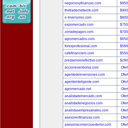
negociosyfinanzas.com
$950
thetradernetwork.com
$900
e-Inversores.com
$800
expomercado.com
$750
zonadepagos.com
$700
agromercados.com
$650
forexprofesional.com
$589
cafefinanciero.com
$550
prestamoenefectivo.com
$280
accionesenbolsa.com
Ofer
agentedeinversiones.com
Ofer
agenteinteligente.com
Ofer
agromercado.net
Ofer
analistademercado.com
Ofer
analistadenegocios.com
Ofer
analistasempresariales.com
Ofer
asesorenfinanzas.com
Ofer
asesoriacomercioexterior.com
Ofer