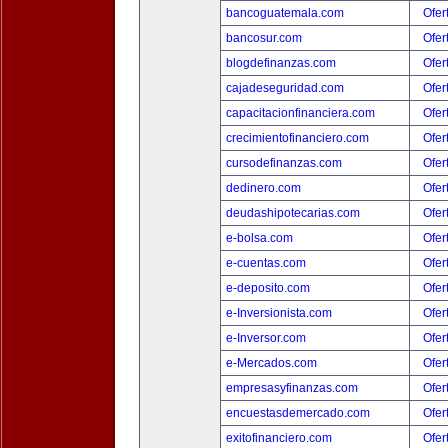
bancoguatemala.com
Ofer
bancosur.com
Ofer
blogdefinanzas.com
Ofer
cajadeseguridad.com
Ofer
capacitacionfinanciera.com
Ofer
crecimientofinanciero.com
Ofer
cursodefinanzas.com
Ofer
dedinero.com
Ofer
deudashipotecarias.com
Ofer
e-bolsa.com
Ofer
e-cuentas.com
Ofer
e-deposito.com
Ofer
e-Inversionista.com
Ofer
e-Inversor.com
Ofer
e-Mercados.com
Ofer
empresasyfinanzas.com
Ofer
encuestasdemercado.com
Ofer
exitofinanciero.com
Ofer