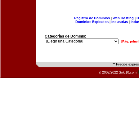
Registro de Dominios
|
Web Hosting
|
D
Dominios Expirados
|
Industrias
|
Indu
Categorías de Dominio:
[Pág. princi
** Precios expre
© 2002/2022 Solo10.com