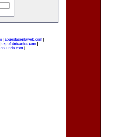
om
|
apuestasenlaweb.com
|
|
expofabricantes.com
|
nsultoria.com
|