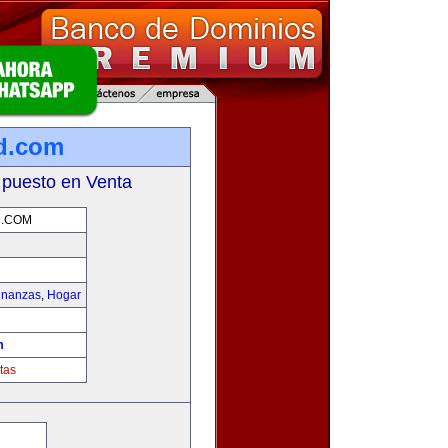
d.com
 puesto en Venta
.COM
inanzas
,
Hogar
m
tas