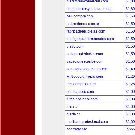
plataformacomercial.com
$1,8
suplementosynutricion.com
$1,8
celucompra.com
$1,5
cotizaciones.com.ar
$1,5
fabricadebicicletas.com
$1,5
inteligenciademercados.com
$1,5
only8.com
$1,5
saltapropiedades.com
$1,5
vacacionescaribe.com
$1,5
solucionesagricolas.com
$1,4
MiNegocioPropio.com
$1,2
mascompras.com
$1,2
conoceperu.com
$1,0
futbolnacional.com
$1,0
guia.cr
$1,0
guide.cr
$1,0
medicinaprofesional.com
$1,0
contratar.net
$99