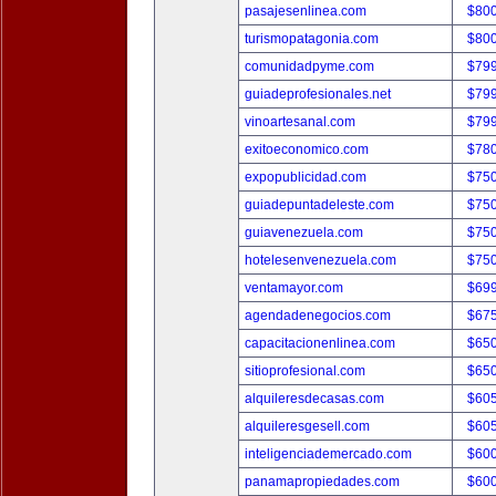
pasajesenlinea.com
$80
turismopatagonia.com
$80
comunidadpyme.com
$79
guiadeprofesionales.net
$79
vinoartesanal.com
$79
exitoeconomico.com
$78
expopublicidad.com
$75
guiadepuntadeleste.com
$75
guiavenezuela.com
$75
hotelesenvenezuela.com
$75
ventamayor.com
$69
agendadenegocios.com
$67
capacitacionenlinea.com
$65
sitioprofesional.com
$65
alquileresdecasas.com
$60
alquileresgesell.com
$60
inteligenciademercado.com
$60
panamapropiedades.com
$60