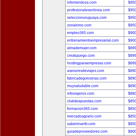
infomendoza.com
$95
profesionalesenlinea.com
$95
seleccionuruguaya.com
$95
zonainmo.com
$95
empleo365.com
$90
entrenamientoempresarial.com
$90
almademujer.com
$89
creatujuego.com
$89
hostingparaempresas.com
$89
asesoresdeviajes.com
$89
fabricadegolosinas.com
$89
muysaludable.com
$89
infoviajeros.com
$88
clubdeapuestas.com
$85
formacion365.com
$85
mercadoagrario.com
$85
saberinvertir.com
$85
guiadeproveedores.com
$80