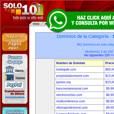
Dominios de la Categoría -
982 dominios en esta categ
Mostrando 1 de 150
Ver siguientes 150 >>
Nombre de Dominio
Preci
tradegate.com
$60,0
propiedadesmiami.com
$15,0
pymes.org
$15,0
bancoempresarial.com
$9,9
electrocoches.com
$8,9
multiconference.com
$8,9
oficinaprofesional.com
$8,9