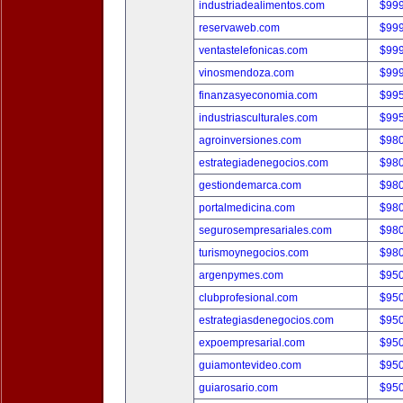
industriadealimentos.com
$99
reservaweb.com
$99
ventastelefonicas.com
$99
vinosmendoza.com
$99
finanzasyeconomia.com
$99
industriasculturales.com
$99
agroinversiones.com
$98
estrategiadenegocios.com
$98
gestiondemarca.com
$98
portalmedicina.com
$98
segurosempresariales.com
$98
turismoynegocios.com
$98
argenpymes.com
$95
clubprofesional.com
$95
estrategiasdenegocios.com
$95
expoempresarial.com
$95
guiamontevideo.com
$95
guiarosario.com
$95