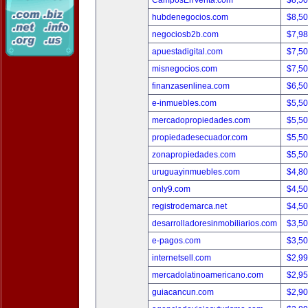
CamposEnVenta.com
$8,5
hubdenegocios.com
$8,5
negociosb2b.com
$7,9
apuestadigital.com
$7,5
misnegocios.com
$7,5
finanzasenlinea.com
$6,5
e-inmuebles.com
$5,5
mercadopropiedades.com
$5,5
propiedadesecuador.com
$5,5
zonapropiedades.com
$5,5
uruguayinmuebles.com
$4,8
only9.com
$4,5
registrodemarca.net
$4,5
desarrolladoresinmobiliarios.com
$3,5
e-pagos.com
$3,5
internetsell.com
$2,9
mercadolatinoamericano.com
$2,9
guiacancun.com
$2,9