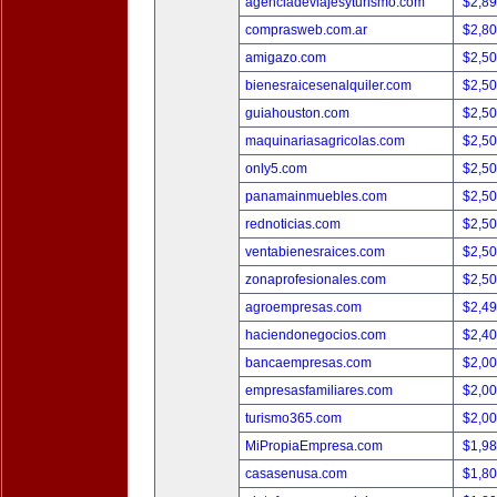
agenciadeviajesyturismo.com
$2,8
comprasweb.com.ar
$2,8
amigazo.com
$2,5
bienesraicesenalquiler.com
$2,5
guiahouston.com
$2,5
maquinariasagricolas.com
$2,5
only5.com
$2,5
panamainmuebles.com
$2,5
rednoticias.com
$2,5
ventabienesraices.com
$2,5
zonaprofesionales.com
$2,5
agroempresas.com
$2,4
haciendonegocios.com
$2,4
bancaempresas.com
$2,0
empresasfamiliares.com
$2,0
turismo365.com
$2,0
MiPropiaEmpresa.com
$1,9
casasenusa.com
$1,8