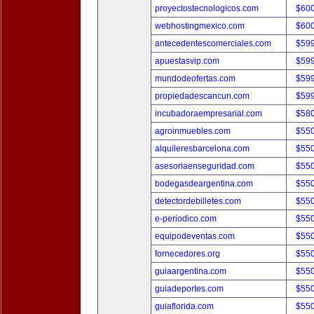
proyectostecnologicos.com
$60
webhostingmexico.com
$60
antecedentescomerciales.com
$59
apuestasvip.com
$59
mundodeofertas.com
$59
propiedadescancun.com
$59
incubadoraempresarial.com
$58
agroinmuebles.com
$55
alquileresbarcelona.com
$55
asesoriaenseguridad.com
$55
bodegasdeargentina.com
$55
detectordebilletes.com
$55
e-periodico.com
$55
equipodeventas.com
$55
fornecedores.org
$55
guiaargentina.com
$55
guiadeportes.com
$55
guiaflorida.com
$55