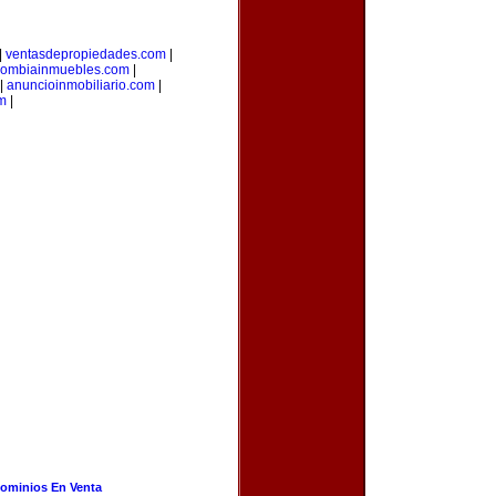
|
ventasdepropiedades.com
|
lombiainmuebles.com
|
|
anuncioinmobiliario.com
|
m
|
ominios En Venta