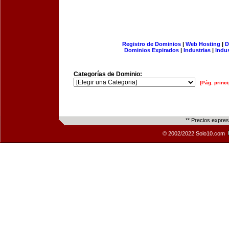
Registro de Dominios
|
Web Hosting
|
D
Dominios Expirados
|
Industrias
|
Indu
Categorías de Dominio:
[Pág. princi
** Precios expre
© 2002/2022 Solo10.com