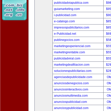
publicidadviapublica.com
$9
guiamarketing.com
$9
i-publicidad.com
$9
e-catalogo.com
$8
impresospublicitarios.com
$8
e-Publicidad.net
$6
publinegocios.com
$5
marketingexperiencial.com
$5
marketingrentable.com
$5
publicidadviral.com
$5
marketingdeafiliacion.com
$2
solucionespublicitarias.com
$2
agenciasdepublicidade.com
Ofe
anunciosdenegocios.com
Ofe
anunciosinteractivos.com
Ofe
anunciosmultimedia.com
Ofe
anunciospublicidad.com
Ofe
anunciosypublicidad.com
Ofe