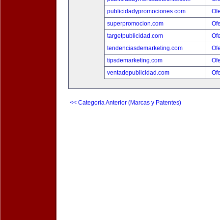
publicidadypromociones.com
Ofe
superpromocion.com
Ofe
targetpublicidad.com
Ofe
tendenciasdemarketing.com
Ofe
tipsdemarketing.com
Ofe
ventadepublicidad.com
Ofe
<< Categoria Anterior (Marcas y Patentes)