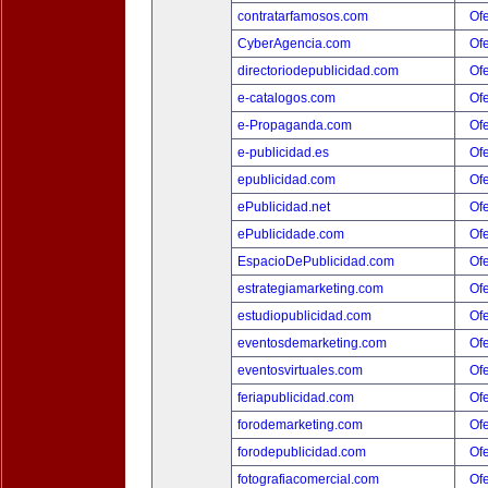
contratarfamosos.com
Ofe
CyberAgencia.com
Ofe
directoriodepublicidad.com
Ofe
e-catalogos.com
Ofe
e-Propaganda.com
Ofe
e-publicidad.es
Ofe
epublicidad.com
Ofe
ePublicidad.net
Ofe
ePublicidade.com
Ofe
EspacioDePublicidad.com
Ofe
estrategiamarketing.com
Ofe
estudiopublicidad.com
Ofe
eventosdemarketing.com
Ofe
eventosvirtuales.com
Ofe
feriapublicidad.com
Ofe
forodemarketing.com
Ofe
forodepublicidad.com
Ofe
fotografiacomercial.com
Ofe