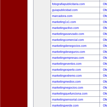
fotografiapublicitaria.com
Ofe
guiapublicidad.com
Ofe
marcadora.com
Ofe
marketing1x1.com
Ofe
marketingactivo.com
Ofe
marketingavanzado.com
Ofe
marketingcomercial.com
Ofe
marketingdenegocios.com
Ofe
marketingdeseguros.com
Ofe
marketingempresas.com
Ofe
marketingeventos.com
Ofe
marketingexperto.com
Ofe
marketingextremo.com
Ofe
marketingmedios.com
Ofe
marketingnegocios.com
Ofe
marketingquefunciona.com
Ofe
marketingsensorial.com
Ofe
marketingverde.com
Ofe