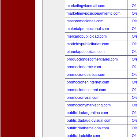
marketingviaemail.com
Ofe
marketingyposicionamiento.com
Ofe
maspromociones.com
Ofe
materialpromocional.com
Ofe
mercadopublicidad.com
Ofe
modelospublicitarias.com
Ofe
planetapublicidad.com
Ofe
producciondecomerciales.com
Ofe
promocionarme.com
Ofe
promociondesitios.com
Ofe
promocioneninternet.com
Ofe
promocionesenred.com
Ofe
promocionviral.com
Ofe
promocionymarketing.com
Ofe
publicidadargentina.com
Ofe
publicidadaudiovisual.com
Ofe
publicidadbarcelona.com
Ofe
publicidadchile.com
Ofe