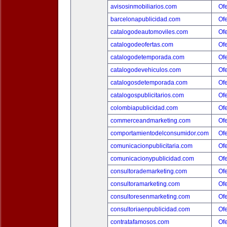
avisosinmobiliarios.com
Ofe
barcelonapublicidad.com
Ofe
catalogodeautomoviles.com
Ofe
catalogodeofertas.com
Ofe
catalogodetemporada.com
Ofe
catalogodevehiculos.com
Ofe
catalogosdetemporada.com
Ofe
catalogospublicitarios.com
Ofe
colombiapublicidad.com
Ofe
commerceandmarketing.com
Ofe
comportamientodelconsumidor.com
Ofe
comunicacionpublicitaria.com
Ofe
comunicacionypublicidad.com
Ofe
consultorademarketing.com
Ofe
consultoramarketing.com
Ofe
consultoresenmarketing.com
Ofe
consultoriaenpublicidad.com
Ofe
contratafamosos.com
Ofe