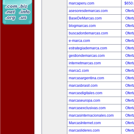
marcaperu.com
$650
asesoresdemarcas.com
Ofert
BaseDeMarcas.com
Ofert
blogmarcas.com
Ofert
buscadordemarcas.com
Ofert
e-marca.com
Ofert
estrategiademarca.com
Ofert
gestiondemarcas.com
Ofert
internetmarcas.com
Ofert
marca1.com
Ofert
marcasargentina.com
Ofert
marcasbrasil.com
Ofert
marcasdigitales.com
Ofert
marcaseuropa.com
Ofert
marcasexclusivas.com
Ofert
marcasinternacionales.com
Ofert
MarcasInternet.com
Ofert
marcaslideres.com
Ofert