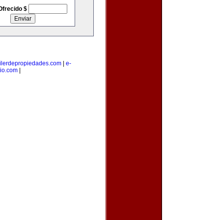
Ofrecido $
ilerdepropiedades.com
|
e-
io.com
|