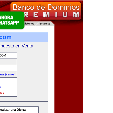
.com
 puesto en Venta
.COM
as (varios)
m
tas
ealizar una Oferta