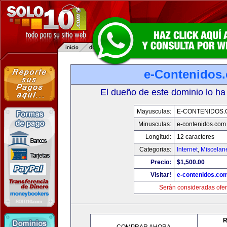
e-Contenidos
El dueño de este dominio lo ha
Mayusculas:
E-CONTENIDOS
Minusculas:
e-contenidos.com
Longitud:
12 caracteres
Categorias:
Internet
,
Miscelane
Precio:
$1,500.00
Visitar!
e-contenidos.co
Serán consideradas ofer
R