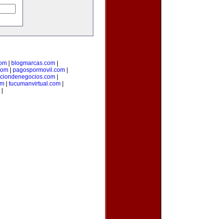
com
|
blogmarcas.com
|
com
|
pagospormovil.com
|
cciondenegocios.com
|
om
|
tucumanvirtual.com
|
|