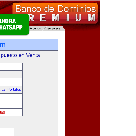
om
 puesto en Venta
cias
,
Portales
!
tas