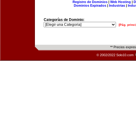
Registro de Dominios
|
Web Hosting
|
D
Dominios Expirados
|
Industrias
|
Indu
Categorías de Dominio:
[Pág. princi
** Precios expre
© 2002/2022 Solo10.com