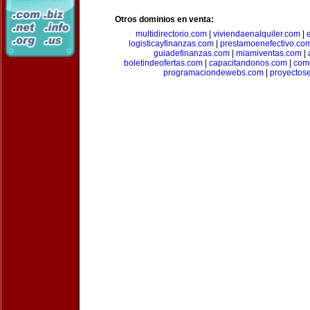
Otros dominios en venta:
multidirectorio.com
|
viviendaenalquiler.com
|
logisticayfinanzas.com
|
prestamoenefectivo.co
guiadefinanzas.com
|
miamiventas.com
|
boletindeofertas.com
|
capacitandonos.com
|
come
programaciondewebs.com
|
proyectos