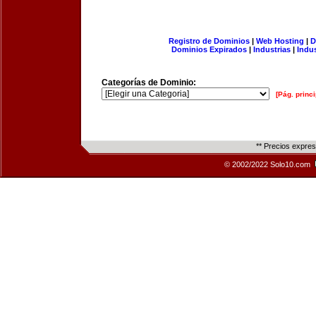
Registro de Dominios
|
Web Hosting
|
D
Dominios Expirados
|
Industrias
|
Indu
Categorías de Dominio:
[Pág. princi
** Precios expre
© 2002/2022 Solo10.com