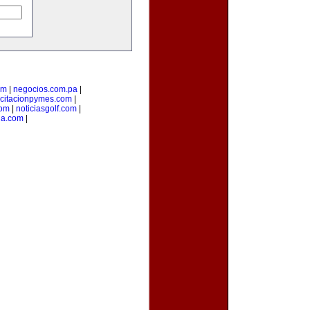
om
|
negocios.com.pa
|
citacionpymes.com
|
com
|
noticiasgolf.com
|
ia.com
|