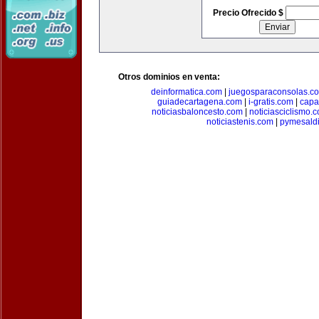
Precio Ofrecido $
Otros dominios en venta:
deinformatica.com
|
juegosparaconsolas.c
guiadecartagena.com
|
i-gratis.com
|
capa
noticiasbaloncesto.com
|
noticiasciclismo.
noticiastenis.com
|
pymesald