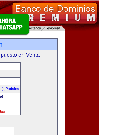
m
 puesto en Venta
os)
,
Portales
a!
tas