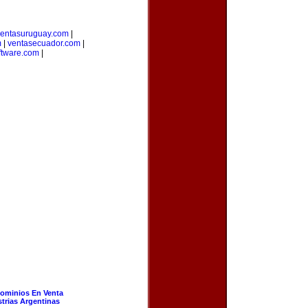
ventasuruguay.com
|
m
|
ventasecuador.com
|
ftware.com
|
ominios En Venta
strias Argentinas