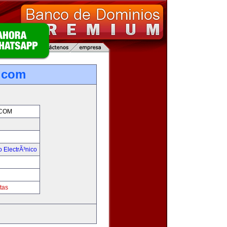
.com
COM
 ElectrÃ³nico
!
tas