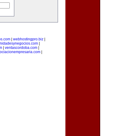
os.com
|
webhostingpro.biz
|
unidadesynegocios.com
|
om
|
ventascordoba.com
|
ociacionempresaria.com
|