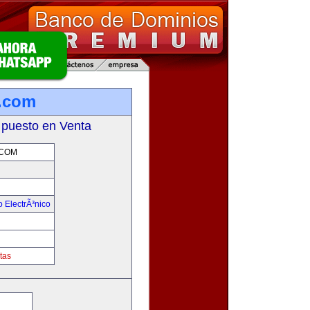
.com
 puesto en Venta
COM
 ElectrÃ³nico
!
tas