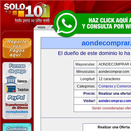
aondecomprar
El dueño de este dominio lo ha
Mayusculas:
AONDECOMPRAR.
Minusculas:
aondecomprar.com
Longitud:
12 caracteres
Categorias:
Compras y Comercio
Precio:
Realizar una oferta
Visitar!
aondecomprar.com
Serán consideradas ofer
Realizar una Oferta